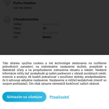
Koho hľadám
Len tak pokec
Charakteristika
Výška:
Nevyplnené
Váha:
70
Vlasy:
Nevyplnené
Oči:
Modré
Táto stránka využíva cookies a iné technológie sledovania na rozlíšenie
jednotlivých zariadení, na individuálne nastavenie služieb, analytické a
štatistické účely a na prispôsobenie zobrazenia obsahu a reklám. Niektoré
informácie môžu byť poskytnuté aj našim partnerom v oblasti sociálnych médií,
inzercie a analýzy. Ak budeš pokračovať v používaní stránky, predpokladáme,
že ti vyhovuje aktuálne nastavenie. Nastavenie si môžeš kedykoľvek zmeniť vo
svojom prehliadači, čím však výrazne obmedzíš funkčnosť našich stránok.
Mám záujem
Prispôsobiť
Vyhľadávanie