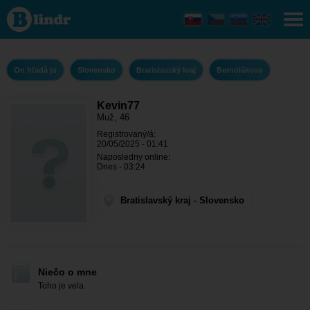
Kevin77 -
On hľadá ju
Bratislavský
kraj -
Bernolákovo
On hľadá ju
Slovensko
Bratislavský kraj
Bernolákovo
Kevin77
Muž, 46
Registrovaný/á:
20/05/2025 - 01:41
Naposledny online:
Dnes - 03:24
Bratislavský kraj - Slovensko
Niečo o mne
Toho je vela