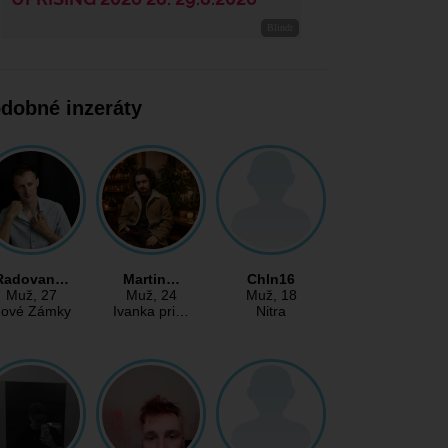
dobné inzeráty
Radovan…
Martin…
Chln16
Muž
, 27
Muž
, 24
Muž
, 18
ové Zámky
Ivanka pri…
Nitra