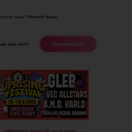
udnuté heslo?
Obnoviť heslo
Zaregistruj sa
áš ešte účet?