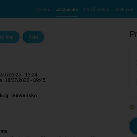
Domov
Zoznamka
Používatelia
Diskusie
Pr
ky kraj
Šaľa
2/07/2026 - 13:24
e: 18/07/2026 - 09:45
 kraj - Slovensko
mne