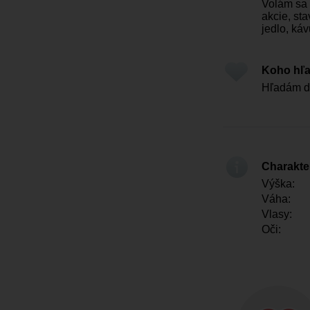
Volám sa 
akcie, st
jedlo, ká
Koho hľ
Hľadám di
Charakter
Výška:
Váha:
Vlasy:
Oči: