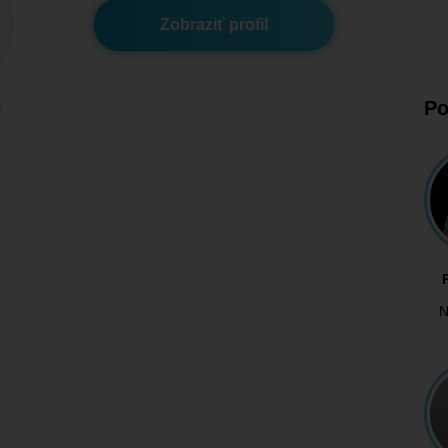
Zobraziť profil
m
Po
N