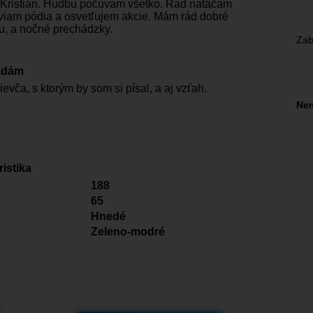
Kristián. Hudbu počúvam všetko. Rad natáčam
aviam pódia a osvetľujem akcie. Mám rád dobré
vu, a nočné prechádzky.
Zab
adám
evča, s ktorým by som si písal, a aj vzťah.
Nem
istika
188
65
Hnedé
Zeleno-modré