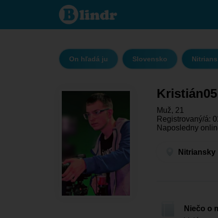
Kristián05
- On
hľadá ju
Nitriansky
kraj - Šaľa
On hľadá ju
Slovensko
Nitrians
Kristián05
Muž, 21
Registrovaný/á: 0
Naposledny onlin
Nitriansky
Niečo o 