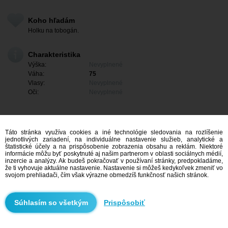
Koho hľadám
Holku na tobogán.
Charakteristika
Výška:
Nevyplnené
Váha:
75
Vlasy:
Nevyplnené
Oči:
Nevyplnené
Táto stránka využíva cookies a iné technológie sledovania na rozlíšenie
jednotlivých zariadení, na individuálne nastavenie služieb, analytické a
štatistické účely a na prispôsobenie zobrazenia obsahu a reklám. Niektoré
informácie môžu byť poskytnuté aj našim partnerom v oblasti sociálnych médií,
inzercie a analýzy. Ak budeš pokračovať v používaní stránky, predpokladáme,
že ti vyhovuje aktuálne nastavenie. Nastavenie si môžeš kedykoľvek zmeniť vo
svojom prehliadači, čím však výrazne obmedzíš funkčnosť našich stránok.
Mám záujem
Prispôsobiť
Vyhľadávanie