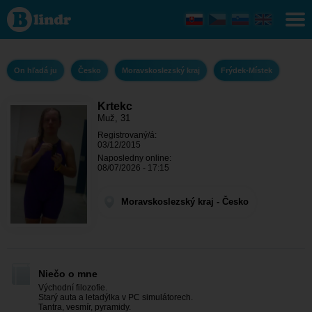
Krtekc - On
hľadá ju
Moravskoslezský
kraj - Frýdek-
Místek
On hľadá ju
Česko
Moravskoslezský kraj
Frýdek-Místek
Krtekc
Muž, 31
Registrovaný/á:
03/12/2015
Naposledny online:
08/07/2026 - 17:15
Moravskoslezský kraj - Česko
Niečo o mne
Východní filozofie.
Starý auta a letadýlka v PC simulátorech.
Tantra, vesmír, pyramidy.