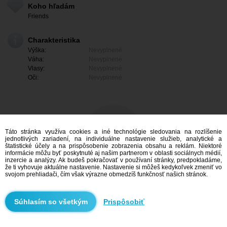
Koho hľadám
Friends
Charakteristika
Výška:
Nevyplnené
Váha:
Nevyplnené
Vlasy:
Nevyplnené
Oči:
Nevyplnené
Táto stránka využíva cookies a iné technológie sledovania na rozlíšenie
jednotlivých zariadení, na individuálne nastavenie služieb, analytické a
štatistické účely a na prispôsobenie zobrazenia obsahu a reklám. Niektoré
informácie môžu byť poskytnuté aj našim partnerom v oblasti sociálnych médií,
inzercie a analýzy. Ak budeš pokračovať v používaní stránky, predpokladáme,
že ti vyhovuje aktuálne nastavenie. Nastavenie si môžeš kedykoľvek zmeniť vo
svojom prehliadači, čím však výrazne obmedzíš funkčnosť našich stránok.
Mám záujem
Prispôsobiť
Vyhľadávanie