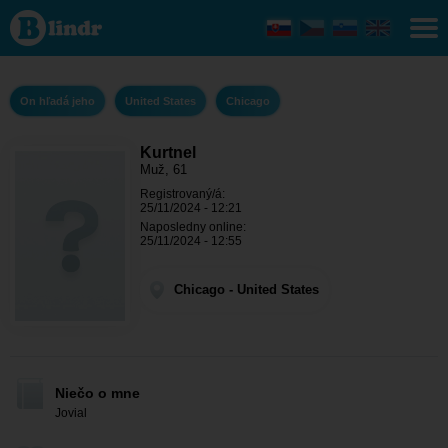
Kurtnel
- On
hľadá
jeho
Chicago
On hľadá jeho
United States
Chicago
Kurtnel
Muž, 61
Registrovaný/á:
25/11/2024 - 12:21
Naposledny online:
25/11/2024 - 12:55
Chicago - United States
Niečo o mne
Jovial