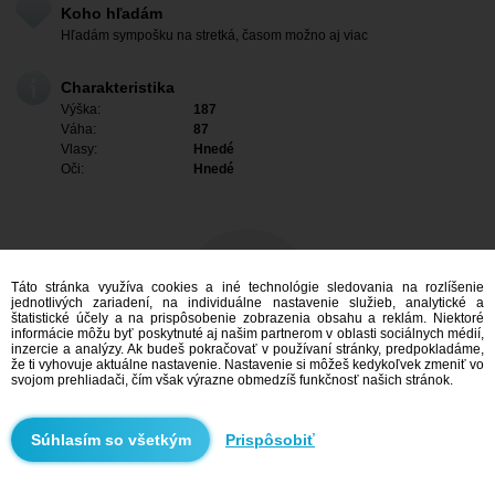
Koho hľadám
Hľadám sympošku na stretká, časom možno aj viac
Charakteristika
Výška:
187
Váha:
87
Vlasy:
Hnedé
Oči:
Hnedé
Táto stránka využíva cookies a iné technológie sledovania na rozlíšenie
jednotlivých zariadení, na individuálne nastavenie služieb, analytické a
štatistické účely a na prispôsobenie zobrazenia obsahu a reklám. Niektoré
informácie môžu byť poskytnuté aj našim partnerom v oblasti sociálnych médií,
inzercie a analýzy. Ak budeš pokračovať v používaní stránky, predpokladáme,
že ti vyhovuje aktuálne nastavenie. Nastavenie si môžeš kedykoľvek zmeniť vo
svojom prehliadači, čím však výrazne obmedzíš funkčnosť našich stránok.
Mám záujem
Prispôsobiť
Vyhľadávanie