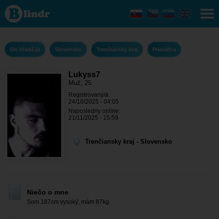
Lukyss7 -
On hľadá ju
Trenčiansky
kraj -
Prievidza
On hľadá ju
Slovensko
Trenčiansky kraj
Prievidza
Lukyss7
Muž, 25
Registrovaný/á:
24/10/2025 - 04:05
Naposledny online:
21/11/2025 - 15:59
Trenčiansky kraj - Slovensko
Niečo o mne
Som 187cm vysoký, mám 87kg.