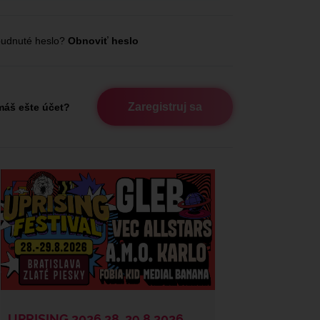
udnuté heslo?
Obnoviť heslo
Zaregistruj sa
áš ešte účet?