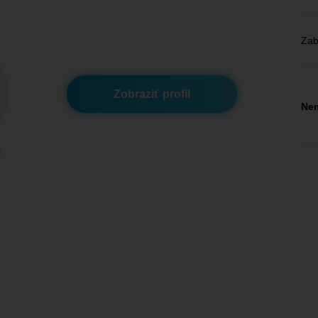
Zab
Zobraziť profil
Nem
m