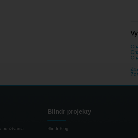
Vy
Ona
Ona
Ona
Zo
Zo
Blindr projekty
 používania
Blindr Blog