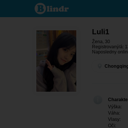
Luli1 - Ona
hľadá
niekoho
Chongqing
Luli1
Žena, 30
Registrovaný/á: 1
Naposledny onlin
Chongqing
Charakter
Výška:
Váha:
Vlasy:
Oči: