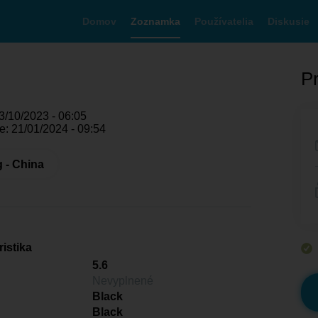
Domov
Zoznamka
Používatelia
Diskusie
Pr
3/10/2023 - 06:05
e: 21/01/2024 - 09:54
 - China
istika
5.6
Nevyplnené
Black
Black