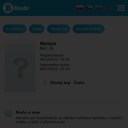
Marque
- On
hľadá ju
Zlínský
kraj -
Uherské
On hľadá ju
Česko
Zlínský kraj
Uherské Hradiště
Hradiště
Marque
Muž, 45
Registrovaný/á:
08/12/2023 - 01:38
Naposledny online:
08/12/2023 - 22:40
Zlínský kraj - Česko
Niečo o mne
Introvert, prý charizmatický, se zájmem o přírodu i techniku, o vesmír i
o hlínu, o duši i o přízemní pudy