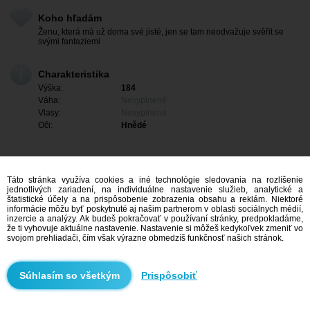
Koho hľadám
Ženu, která má už doma své jisté, jen se tam neodvažuje svěřit se
svými fantaziemi
Charakteristika
Výška:
184
Váha:
Nevyplnené
Vlasy:
Nevyplnené
Oči:
Hnědé
Táto stránka využíva cookies a iné technológie sledovania na rozlíšenie
jednotlivých zariadení, na individuálne nastavenie služieb, analytické a
štatistické účely a na prispôsobenie zobrazenia obsahu a reklám. Niektoré
informácie môžu byť poskytnuté aj našim partnerom v oblasti sociálnych médií,
inzercie a analýzy. Ak budeš pokračovať v používaní stránky, predpokladáme,
že ti vyhovuje aktuálne nastavenie. Nastavenie si môžeš kedykoľvek zmeniť vo
svojom prehliadači, čím však výrazne obmedzíš funkčnosť našich stránok.
Mám záujem
Prispôsobiť
Vyhľadávanie