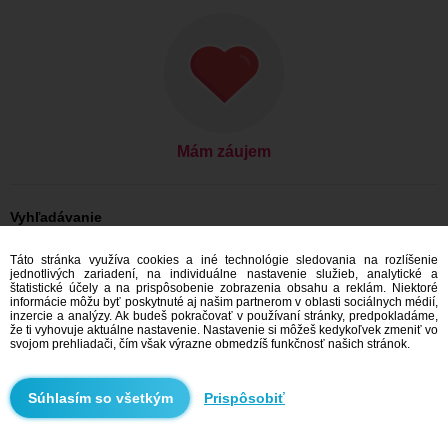
Mám záujem
Vyhľadávanie
On hľadá ju: Muži, 34
Táto stránka využíva cookies a iné technológie sledovania na rozlíšenie
On hľadá ju: Muži, 34 - Česko
jednotlivých zariadení, na individuálne nastavenie služieb, analytické a
On hľadá ju: Muži, 34 - Jihomoravský kraj
štatistické účely a na prispôsobenie zobrazenia obsahu a reklám. Niektoré
On hľadá ju: Muži, 34 - Brno
informácie môžu byť poskytnuté aj našim partnerom v oblasti sociálnych médií,
inzercie a analýzy. Ak budeš pokračovať v používaní stránky, predpokladáme,
Zoznamka Česko
že ti vyhovuje aktuálne nastavenie. Nastavenie si môžeš kedykoľvek zmeniť vo
Zoznamka Jihomoravský kraj
svojom prehliadači, čím však výrazne obmedzíš funkčnosť našich stránok.
Zoznamka Brno
Prispôsobiť
Odporúčame