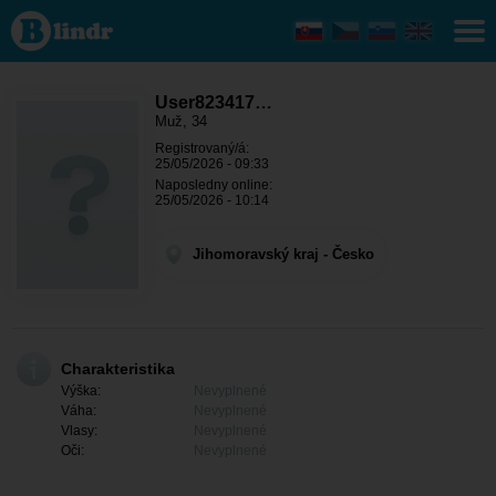
User823417674
- On hľadá
niekoho
Jihomoravský
kraj - Brno
User823417…
Muž, 34
Registrovaný/á:
25/05/2026 - 09:33
Naposledny online:
25/05/2026 - 10:14
Jihomoravský kraj - Česko
Charakteristika
Výška:
Nevyplnené
Váha:
Nevyplnené
Vlasy:
Nevyplnené
Oči:
Nevyplnené