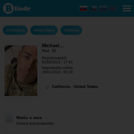
Michael
Bernard -
On hľadá
ju
California
On hľadá ju
United States
California
Michael…
Muž, 50
Registrovaný/á:
02/08/2023 - 17:40
Naposledny online:
26/01/2024 - 00:19
California - United States
Niečo o mne
Honest and trustworthy