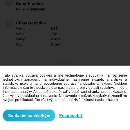
Koho hľadám
Reliable someone
Charakteristika
Výška:
6.67
Váha:
132
Vlasy:
Black
Oči:
Brown
Táto stránka využíva cookies a iné technológie sledovania na rozlíšenie
jednotlivých zariadení, na individuálne nastavenie služieb, analytické a
štatistické účely a na prispôsobenie zobrazenia obsahu a reklám. Niektoré
informácie môžu byť poskytnuté aj našim partnerom v oblasti sociálnych médií,
inzercie a analýzy. Ak budeš pokračovať v používaní stránky, predpokladáme,
že ti vyhovuje aktuálne nastavenie. Nastavenie si môžeš kedykoľvek zmeniť vo
svojom prehliadači, čím však výrazne obmedzíš funkčnosť našich stránok.
Mám záujem
Prispôsobiť
Vyhľadávanie