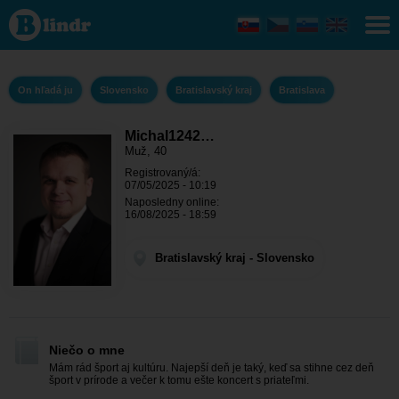
Michal12421
- On hľadá
ju
Bratislavský
kraj -
Bratislava
On hľadá ju
Slovensko
Bratislavský kraj
Bratislava
Michal1242…
Muž, 40
Registrovaný/á:
07/05/2025 - 10:19
Naposledny online:
16/08/2025 - 18:59
Bratislavský kraj - Slovensko
Niečo o mne
Mám rád šport aj kultúru. Najepší deň je taký, keď sa stihne cez deň
šport v prírode a večer k tomu ešte koncert s priateľmi.