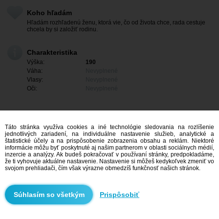
Koho hľadám
Hľadám rozhľadenú ženu, ktorá vie, čo od života chce, rada cestuje
chcela by si založiť rodinu.
Charakteristika
Výška:
190
Váha:
Nevyplnené
Vlasy:
Nevyplnené
Oči:
Nevyplnené
Táto stránka využíva cookies a iné technológie sledovania na rozlíšenie
jednotlivých zariadení, na individuálne nastavenie služieb, analytické a
štatistické účely a na prispôsobenie zobrazenia obsahu a reklám. Niektoré
informácie môžu byť poskytnuté aj našim partnerom v oblasti sociálnych médií,
inzercie a analýzy. Ak budeš pokračovať v používaní stránky, predpokladáme,
že ti vyhovuje aktuálne nastavenie. Nastavenie si môžeš kedykoľvek zmeniť vo
svojom prehliadači, čím však výrazne obmedzíš funkčnosť našich stránok.
Mám záujem
Prispôsobiť
Vyhľadávanie