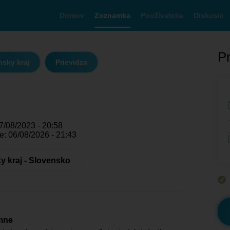
Domov
Zoznamka
Používatelia
Diskusie
Pr
nsky kraj
Prievidza
7/08/2023 - 20:58
e: 06/08/2026 - 21:43
y kraj - Slovensko
mne