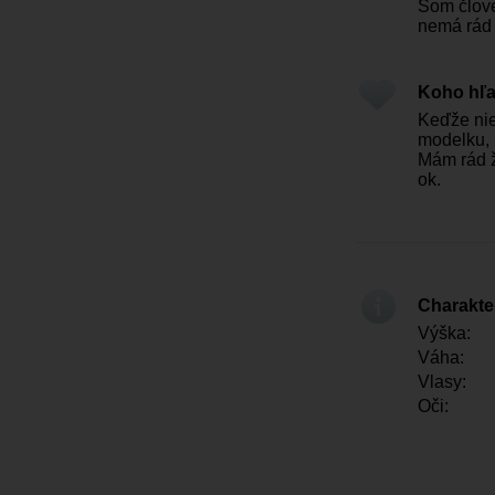
Som člove
nemá rád 
Koho hľ
Keďže nie
modelku, 
Mám rád ž
ok.
Charakter
Výška:
Váha:
Vlasy:
Oči: