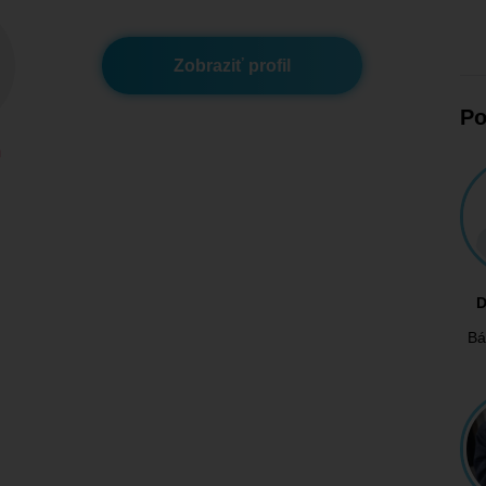
Zobraziť profil
Po
m
D
Bá