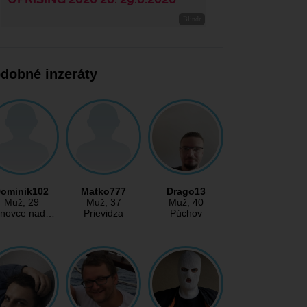
dobné inzeráty
ominik102
Matko777
Drago13
Muž
, 29
Muž
, 37
Muž
, 40
novce nad…
Prievidza
Púchov