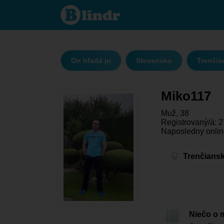
Miko117 -
On hľadá ju
Trenčiansky
kraj -
Prievidza
On hľadá ju
Slovensko
Trenčia
Miko117
Muž, 38
Registrovaný/á: 2
Naposledny onlin
Trenčiansk
Niečo o 