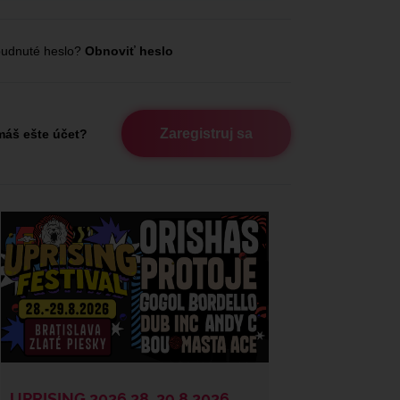
udnuté heslo?
Obnoviť heslo
Zaregistruj sa
áš ešte účet?