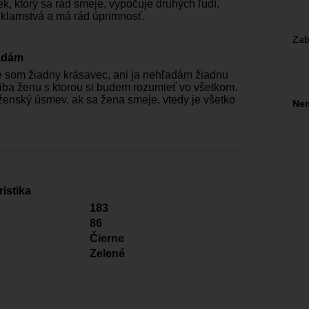
k, ktorý sa rád smeje, vypočuje druhých ľudí,
klamstvá a má rád úprimnosť.
Zab
adám
 som žiadny krásavec, ani ja nehľadám žiadnu
iba ženu s ktorou si budem rozumieť vo všetkom.
enský úsmev, ak sa žena smeje, vtedy je všetko
Nem
istika
183
86
Čierne
Zelené