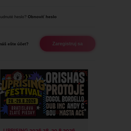
udnuté heslo?
Obnoviť heslo
Zaregistruj sa
áš ešte účet?