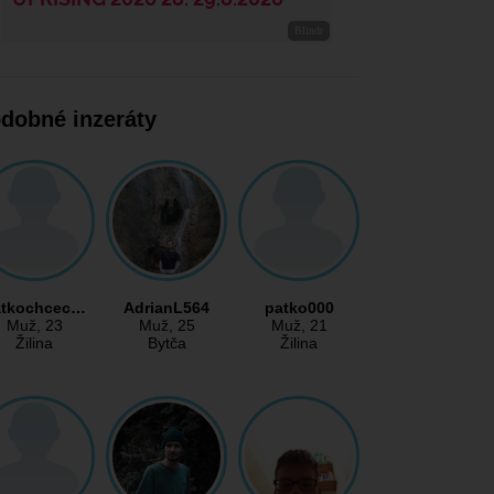
dobné inzeráty
atkochcec…
AdrianL564
patko000
Muž
, 23
Muž
, 25
Muž
, 21
Žilina
Bytča
Žilina