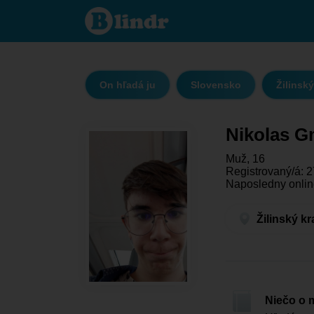
Nikolas
Gmitter
- On
hľadá
ju
Žilinský
kraj -
Vrútky
On hľadá ju
Slovensko
Žilinský
Nikolas G
Muž, 16
Registrovaný/á: 2
Naposledny onlin
Žilinský kr
Niečo o 