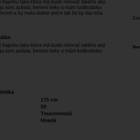
 frajerku taku ktora má bude milovať takého aký
ja som autista, beriem lieky a mám krátkodobu
hcem a by mala dobre srdce tak že by iba mňa
Zab
adám
 frajerku taku ktora má bude milovať takého aký
Nem
ja som autista, beriem lieky a mám krátkodobu
istika
175 cm
50
Tmavohnedá
Hnedé