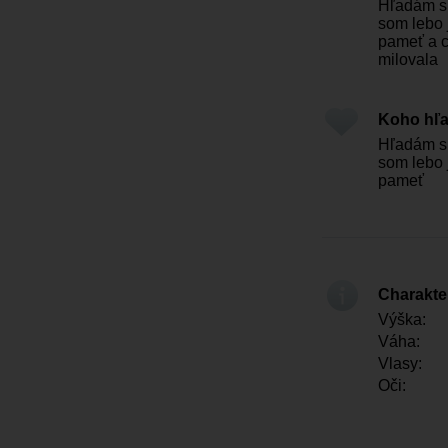
Hľadám si
som lebo 
pameť a c
milovala
Koho hľ
Hľadám si
som lebo 
pameť
Charakter
Výška:
Váha:
Vlasy:
Oči: