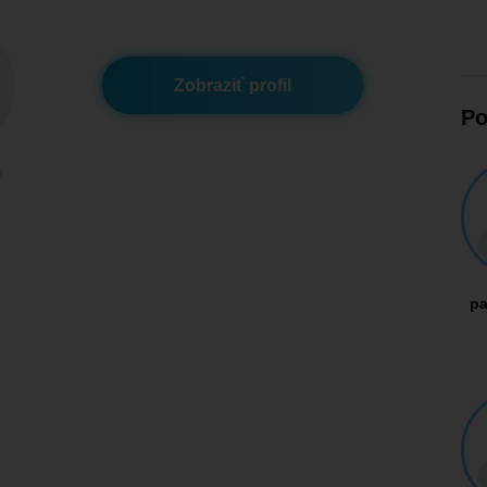
Zobraziť profil
Po
m
p