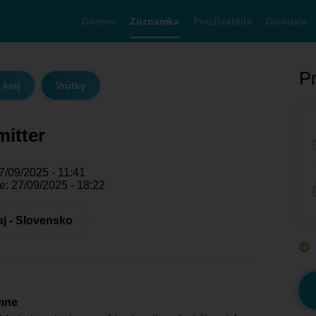
Domov
Zoznamka
Používatelia
Diskusie
Pr
 kraj
Vrútky
mitter
7/09/2025 - 11:41
e: 27/09/2025 - 18:22
aj - Slovensko
mne