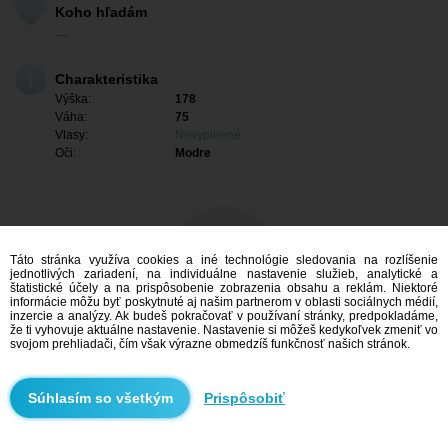
Koho hľadám
....
Charakteristika
Výška:
178
Váha:
75
Vlasy:
Nevyplnené
Oči:
Modre
Táto stránka využíva cookies a iné technológie sledovania na rozlíšenie
jednotlivých zariadení, na individuálne nastavenie služieb, analytické a
štatistické účely a na prispôsobenie zobrazenia obsahu a reklám. Niektoré
informácie môžu byť poskytnuté aj našim partnerom v oblasti sociálnych médií,
inzercie a analýzy. Ak budeš pokračovať v používaní stránky, predpokladáme,
že ti vyhovuje aktuálne nastavenie. Nastavenie si môžeš kedykoľvek zmeniť vo
svojom prehliadači, čím však výrazne obmedzíš funkčnosť našich stránok.
Mám záujem
Prispôsobiť
Vyhľadávanie