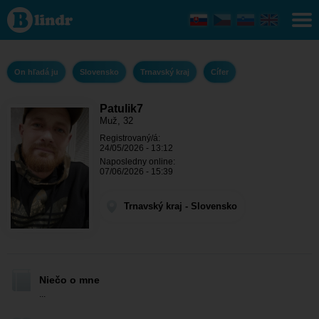
Patulik7
- On
hľadá ju
Trnavský
kraj -
Cífer
On hľadá ju
Slovensko
Trnavský kraj
Cífer
Patulik7
Muž, 32
Registrovaný/á:
24/05/2026 - 13:12
Naposledny online:
07/06/2026 - 15:39
Trnavský kraj - Slovensko
Niečo o mne
...