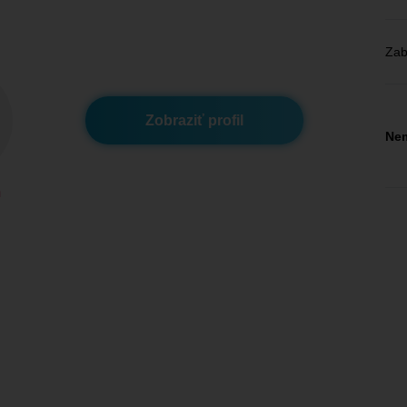
Zab
Zobraziť profil
Nem
m