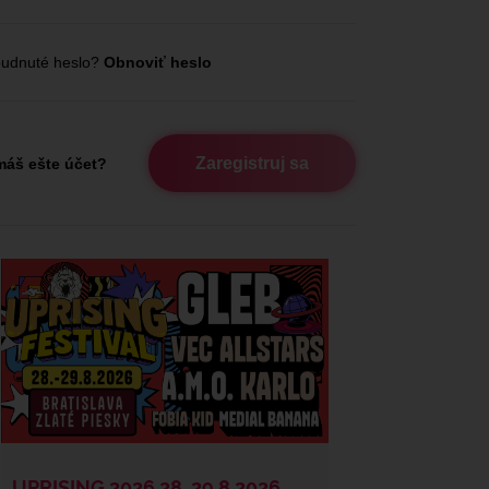
udnuté heslo?
Obnoviť heslo
Zaregistruj sa
áš ešte účet?