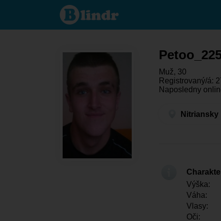
Petoo_225
- On hľadá
niekoho
Nitriansky
kraj -
Nové
Zámky
Petoo_22
Muž, 30
Registrovaný/á: 2
Naposledny onlin
Nitriansky
Charakter
Výška:
Váha:
Vlasy:
Oči: