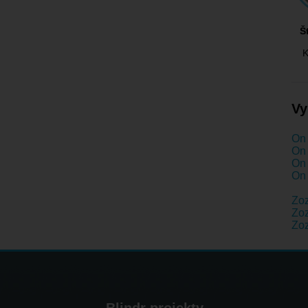
Š
K
Vy
On 
On 
On 
On 
Zo
Zoz
Zo