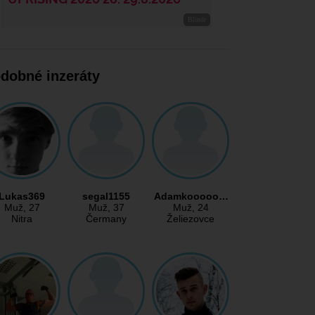
dobné inzeráty
Lukas369
segal1155
Adamkooooo…
Muž
, 27
Muž
, 37
Muž
, 24
Nitra
Čermany
Želiezovce