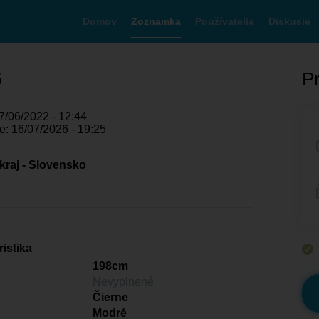
Domov
Zoznamka
Používatelia
Diskusie
5
Pr
7/06/2022 - 12:44
e: 16/07/2026 - 19:25
 kraj - Slovensko
istika
198cm
Nevyplnené
Čierne
Modré