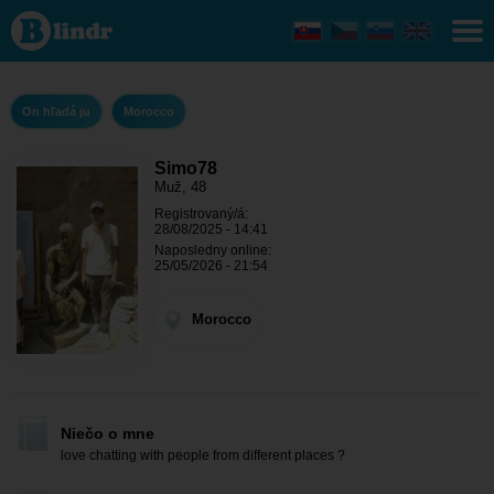
Simo78 -
On
hľadá ju
Morocco
On hľadá ju
Morocco
Simo78
Muž, 48
Registrovaný/á:
28/08/2025 - 14:41
Naposledny online:
25/05/2026 - 21:54
Morocco
Niečo o mne
love chatting with people from different places ?