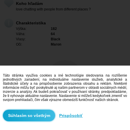
Koho hľadám
love chatting with people from different places ?
Charakteristika
Výška:
182
Váha:
64
Vlasy:
Black
Oči:
Maron
Táto stránka využíva cookies a iné technológie sledovania na rozlíšenie
jednotlivých zariadení, na individuálne nastavenie služieb, analytické a
štatistické účely a na prispôsobenie zobrazenia obsahu a reklám. Niektoré
informácie môžu byť poskytnuté aj našim partnerom v oblasti sociálnych médií,
inzercie a analýzy. Ak budeš pokračovať v používaní stránky, predpokladáme,
že ti vyhovuje aktuálne nastavenie. Nastavenie si môžeš kedykoľvek zmeniť vo
svojom prehliadači, čím však výrazne obmedzíš funkčnosť našich stránok.
Mám záujem
Prispôsobiť
Vyhľadávanie