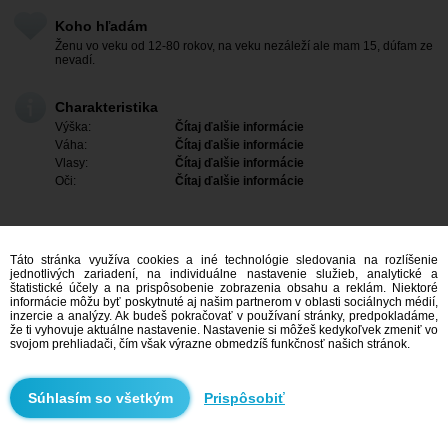
Koho hľadám
Ženu vo veku od 12-80 rokov, na veku nezáleží ale mam 15, dúfam ze
nevadí.
Charakteristika
Výška:
Čítaj ďalšie informácie
Váha:
Čítaj ďalšie informácie
Vlasy:
Čítaj ďalšie informácie
Oči:
Čítaj ďalšie informácie
Táto stránka využíva cookies a iné technológie sledovania na rozlíšenie
jednotlivých zariadení, na individuálne nastavenie služieb, analytické a
štatistické účely a na prispôsobenie zobrazenia obsahu a reklám. Niektoré
informácie môžu byť poskytnuté aj našim partnerom v oblasti sociálnych médií,
inzercie a analýzy. Ak budeš pokračovať v používaní stránky, predpokladáme,
že ti vyhovuje aktuálne nastavenie. Nastavenie si môžeš kedykoľvek zmeniť vo
svojom prehliadači, čím však výrazne obmedzíš funkčnosť našich stránok.
Mám záujem
Prispôsobiť
Vyhľadávanie