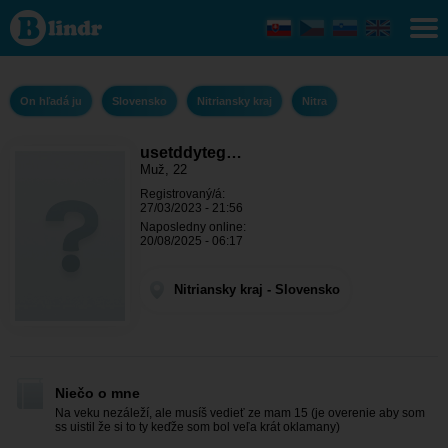
usetddytegh
- On hľadá
ju Nitriansky
kraj - Nitra
On hľadá ju
Slovensko
Nitriansky kraj
Nitra
usetddyteg…
Muž, 22
Registrovaný/á:
27/03/2023 - 21:56
Naposledny online:
20/08/2025 - 06:17
Nitriansky kraj - Slovensko
Niečo o mne
Na veku nezáleží, ale musíš vedieť ze mam 15 (je overenie aby som
ss uistil že si to ty keďže som bol veľa krát oklamany)