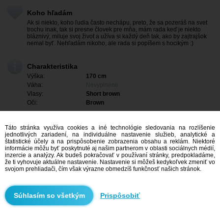
Koho hľadám
Ak si niekto, koho ľudia často nechápu, preto, že sa pozeráš na svet
trochu inak, tak si presne človek pre mňa, mám rada keď je niekto
bláznivý, miluje svoj život a užíva si každý deň tak, ako by zajtrajšok
nemal byť. Nehľadám nikoho, ale rada si popíšem s hocikým :)
Charakteristika
Výška:
170 cm
Váha:
Nevyplnené
Vlasy:
Short brown
Oči:
Brown
Táto stránka využíva cookies a iné technológie sledovania na rozlíšenie
jednotlivých zariadení, na individuálne nastavenie služieb, analytické a
štatistické účely a na prispôsobenie zobrazenia obsahu a reklám. Niektoré
informácie môžu byť poskytnuté aj našim partnerom v oblasti sociálnych médií,
inzercie a analýzy. Ak budeš pokračovať v používaní stránky, predpokladáme,
že ti vyhovuje aktuálne nastavenie. Nastavenie si môžeš kedykoľvek zmeniť vo
svojom prehliadači, čím však výrazne obmedzíš funkčnosť našich stránok.
Prispôsobiť
Mám záujem