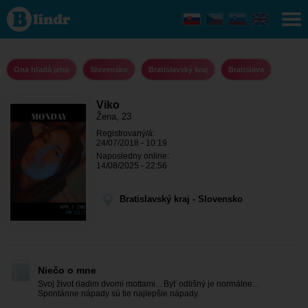
Viko - Ona
hľadá jeho
Bratislavský
kraj -
Bratislava
Ona hľadá jeho
Slovensko
Bratislavský kraj
Bratislava
Viko
Žena, 23
Registrovaný/á:
24/07/2018 - 10:19
Naposledny online:
14/08/2025 - 22:56
Bratislavský kraj - Slovensko
Niečo o mne
Svoj život riadim dvomi mottami... Byť odlišný je normálne...
Spontánne nápady sú tie najlepšie nápady.