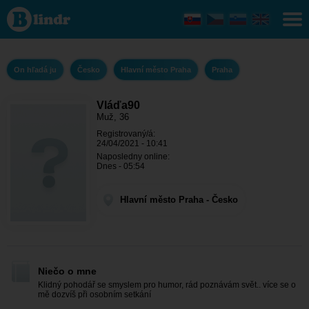
Vláďa90
- On
hľadá
ju
Hlavní
město
On hľadá ju
Česko
Hlavní město Praha
Praha
Praha -
Praha
Vláďa90
Muž, 36
Registrovaný/á:
24/04/2021 - 10:41
Naposledny online:
Dnes - 05:54
Hlavní město Praha - Česko
Niečo o mne
Klidný pohodář se smyslem pro humor, rád poznávám svět.. více se o
mě dozvíš při osobním setkání