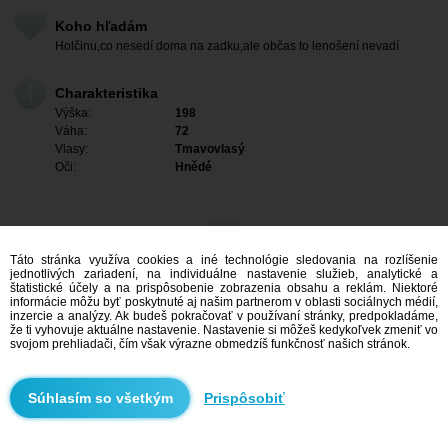
Koho hľadám
Holčinu,co nesedí doma na zadku,ale občas to lenošení nevadí
Charakteristika
Výška:
198
Váha:
72
Vlasy:
Tmavovlasý
Oči:
Hnědé
Táto stránka využíva cookies a iné technológie sledovania na rozlíšenie
jednotlivých zariadení, na individuálne nastavenie služieb, analytické a
štatistické účely a na prispôsobenie zobrazenia obsahu a reklám. Niektoré
informácie môžu byť poskytnuté aj našim partnerom v oblasti sociálnych médií,
inzercie a analýzy. Ak budeš pokračovať v používaní stránky, predpokladáme,
že ti vyhovuje aktuálne nastavenie. Nastavenie si môžeš kedykoľvek zmeniť vo
svojom prehliadači, čím však výrazne obmedzíš funkčnosť našich stránok.
Mám záujem
Prispôsobiť
Vyhľadávanie