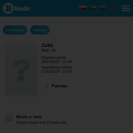
Zubii -
On
hľadá ju
Pakistan
On hľadá ju
Pakistan
Zubii
Muž, 24
Registrovaný/á:
08/11/2025 - 21:44
Naposledny online:
11/12/2025 - 10:54
Pakistan
Niečo o mne
Simple brown boy 23 years old ..