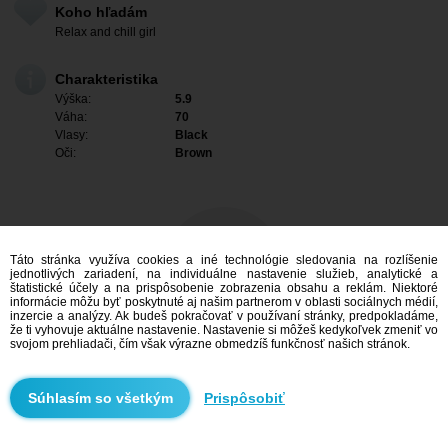
Koho hľadám
Relax and chill girl
Charakteristika
Výška:
5.9
Váha:
70
Vlasy:
Black
Oči:
Brown
Táto stránka využíva cookies a iné technológie sledovania na rozlíšenie
jednotlivých zariadení, na individuálne nastavenie služieb, analytické a
štatistické účely a na prispôsobenie zobrazenia obsahu a reklám. Niektoré
informácie môžu byť poskytnuté aj našim partnerom v oblasti sociálnych médií,
inzercie a analýzy. Ak budeš pokračovať v používaní stránky, predpokladáme,
že ti vyhovuje aktuálne nastavenie. Nastavenie si môžeš kedykoľvek zmeniť vo
svojom prehliadači, čím však výrazne obmedzíš funkčnosť našich stránok.
Mám záujem
Prispôsobiť
Vyhľadávanie