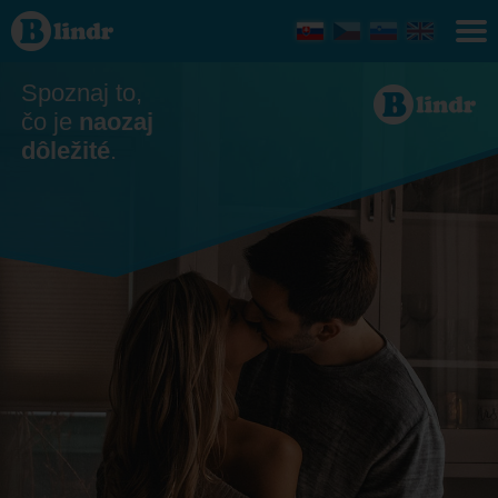
Zoznamka
- On
hľadá ju
Šurany
Spoznaj to,
čo je
naozaj
dôležité
.