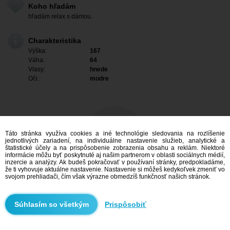
Koho hľadám
hľadám relax s dámou.
Charakteristika
Výška:
167
Váha:
64
Vlasy:
hnede
Oči:
modre
Táto stránka využíva cookies a iné technológie sledovania na rozlíšenie
jednotlivých zariadení, na individuálne nastavenie služieb, analytické a
štatistické účely a na prispôsobenie zobrazenia obsahu a reklám. Niektoré
informácie môžu byť poskytnuté aj našim partnerom v oblasti sociálnych médií,
inzercie a analýzy. Ak budeš pokračovať v používaní stránky, predpokladáme,
že ti vyhovuje aktuálne nastavenie. Nastavenie si môžeš kedykoľvek zmeniť vo
svojom prehliadači, čím však výrazne obmedzíš funkčnosť našich stránok.
Mám záujem
Prispôsobiť
Vyhľadávanie