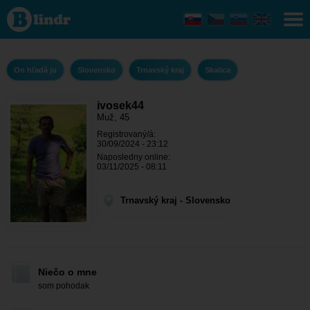
ivosek44
- On
hľadá ju
Trnavský
kraj -
Skalica
On hľadá ju
Slovensko
Trnavský kraj
Skalica
ivosek44
Muž, 45
Registrovaný/á:
30/09/2024 - 23:12
Naposledny online:
03/11/2025 - 08:11
Trnavský kraj - Slovensko
Niečo o mne
som pohodak