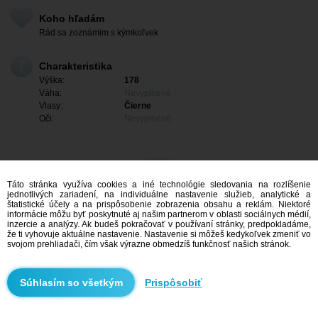
Koho hľadám
Rád sa zoznámim s kýmkoľvek
Charakteristika
Výška:
178
Váha:
Nevyplnené
Vlasy:
Čierne
Oči:
Nevyplnené
Táto stránka využíva cookies a iné technológie sledovania na rozlíšenie
jednotlivých zariadení, na individuálne nastavenie služieb, analytické a
štatistické účely a na prispôsobenie zobrazenia obsahu a reklám. Niektoré
informácie môžu byť poskytnuté aj našim partnerom v oblasti sociálnych médií,
inzercie a analýzy. Ak budeš pokračovať v používaní stránky, predpokladáme,
že ti vyhovuje aktuálne nastavenie. Nastavenie si môžeš kedykoľvek zmeniť vo
svojom prehliadači, čím však výrazne obmedzíš funkčnosť našich stránok.
Mám záujem
Prispôsobiť
Vyhľadávanie