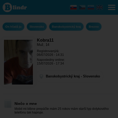
Kobra11 - On
hľadá ju
Banskobystrický
kraj - Brezno
On hľadá ju
Slovensko
Banskobystrický kraj
Brezno
Kobra11
Muž, 14
Registrovaný/á:
06/07/2026 - 14:31
Naposledny online:
15/07/2026 - 17:34
Banskobystrický kraj - Slovensko
Niečo o mne
Mobil mi blbne prepáčte mám 25 rokov mám starší typ dotykového
telefónu tak hapruje.