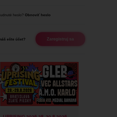
udnuté heslo?
Obnoviť heslo
Zaregistruj sa
áš ešte účet?