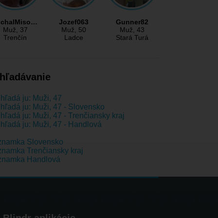
ichalMiso…
Jozef063
Gunner82
Muž
, 37
Muž
, 50
Muž
, 43
Trenčín
Ladce
Stará Turá
hľadávanie
hľadá ju: Muži, 47
hľadá ju: Muži, 47 - Slovensko
hľadá ju: Muži, 47 - Trenčiansky kraj
hľadá ju: Muži, 47 - Handlová
znamka Slovensko
namka Trenčiansky kraj
znamka Handlová