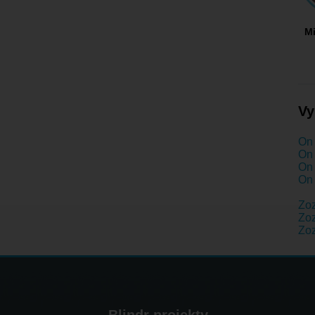
M
Vy
On 
On 
On 
On 
Zo
Zoz
Zo