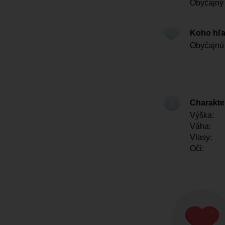
Obyčajný
Koho hľ
Obyčajnú
Charakter
Výška:
Váha:
Vlasy:
Oči: