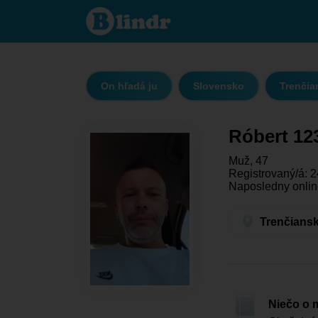
Róbert 123 -
On hľadá ju
Trenčiansky
kraj -
Handlová
On hľadá ju
Slovensko
Trenčia
Róbert 12
Muž, 47
Registrovaný/á: 2
Naposledny online
Trenčiansk
Niečo o 