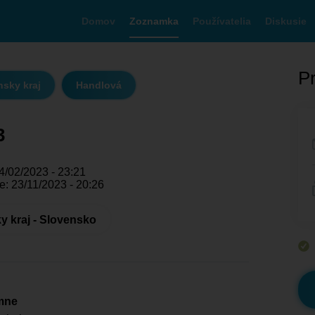
Domov
Zoznamka
Používatelia
Diskusie
Pr
nsky kraj
Handlová
3
4/02/2023 - 23:21
: 23/11/2023 - 20:26
y kraj - Slovensko
mne