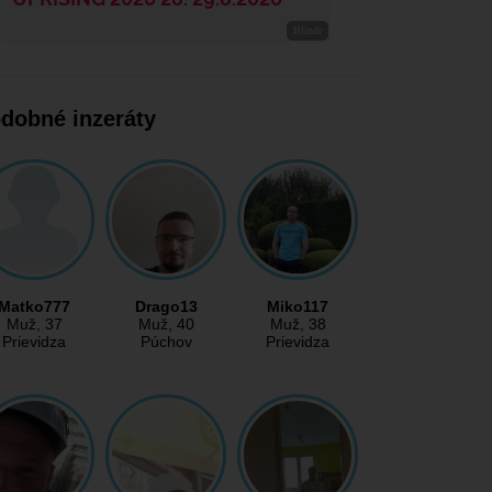
dobné inzeráty
Matko777
Drago13
Miko117
Muž
, 37
Muž
, 40
Muž
, 38
Prievidza
Púchov
Prievidza