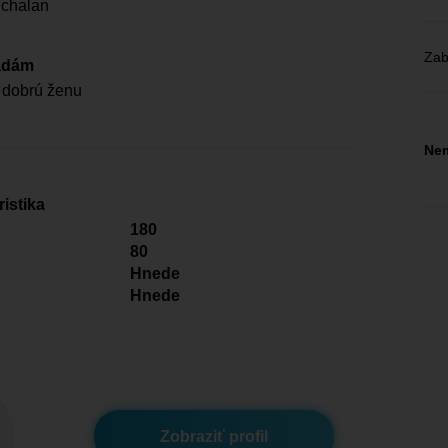
 chalan
Zab
adám
 dobrú ženu
Nem
istika
180
80
Hnede
Hnede
Zobraziť profil