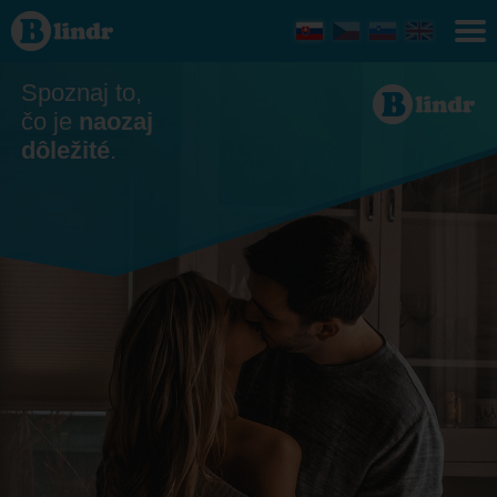
Zoznamka
- Ona
hľadá
jeho
Slovensko
Spoznaj to,
čo je
naozaj
dôležité
.