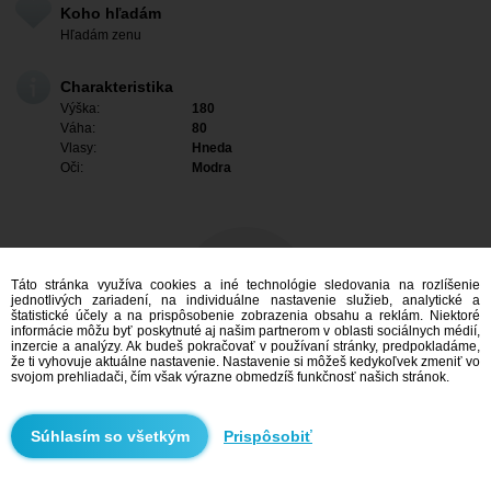
Koho hľadám
Hľadám zenu
Charakteristika
Výška:
180
Váha:
80
Vlasy:
Hneda
Oči:
Modra
Táto stránka využíva cookies a iné technológie sledovania na rozlíšenie
jednotlivých zariadení, na individuálne nastavenie služieb, analytické a
štatistické účely a na prispôsobenie zobrazenia obsahu a reklám. Niektoré
informácie môžu byť poskytnuté aj našim partnerom v oblasti sociálnych médií,
inzercie a analýzy. Ak budeš pokračovať v používaní stránky, predpokladáme,
že ti vyhovuje aktuálne nastavenie. Nastavenie si môžeš kedykoľvek zmeniť vo
svojom prehliadači, čím však výrazne obmedzíš funkčnosť našich stránok.
Mám záujem
Prispôsobiť
Vyhľadávanie