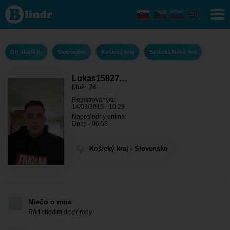
Lukas158275
- On hľadá ju
Košický kraj
- Spišská
Nová Ves
On hľadá ju
Slovensko
Košický kraj
Spišská Nová Ves
Lukas15827…
Muž, 28
Registrovaný/á:
14/03/2019 - 10:29
Naposledny online:
Dnes - 06:56
Košický kraj - Slovensko
Niečo o mne
Rád chodim do prírody