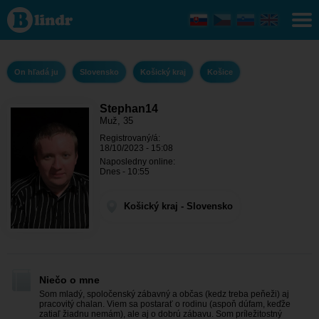
Stephan14
- On hľadá
ju Košický
kraj -
Košice
On hľadá ju
Slovensko
Košický kraj
Košice
Stephan14
Muž, 35
Registrovaný/á:
18/10/2023 - 15:08
Naposledny online:
Dnes - 10:55
Košický kraj - Slovensko
Niečo o mne
Som mladý, spoločenský zábavný a občas (kedz treba peňeži) aj
pracovitý chalan. Viem sa postarať o rodinu (aspoň dúfam, keďže
zatiaľ žiadnu nemám), ale aj o dobrú zábavu. Som príležitostný