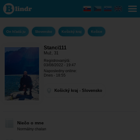
Stanci111
- On
hľadá ju
Košický
kraj -
Košice
On hľadá ju
Slovensko
Košický kraj
Košice
Stanci111
Muž, 31
Registrovaný/á:
03/08/2022 - 19:47
Naposledny online:
Dnes - 18:55
Košický kraj - Slovensko
Niečo o mne
Normálny chalan