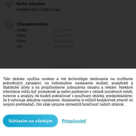
Koho hľadám
Hľadám milú a dobrú babu
Charakteristika
Výška:
Nevyplnené
Váha:
Nevyplnené
Vlasy:
Nevyplnené
Oči:
Nevyplnené
Táto stránka využíva cookies a iné technológie sledovania na rozlíšenie
jednotlivých zariadení, na individuálne nastavenie služieb, analytické a
štatistické účely a na prispôsobenie zobrazenia obsahu a reklám. Niektoré
informácie môžu byť poskytnuté aj našim partnerom v oblasti sociálnych médií,
inzercie a analýzy. Ak budeš pokračovať v používaní stránky, predpokladáme,
že ti vyhovuje aktuálne nastavenie. Nastavenie si môžeš kedykoľvek zmeniť vo
svojom prehliadači, čím však výrazne obmedzíš funkčnosť našich stránok.
Mám záujem
Prispôsobiť
Vyhľadávanie