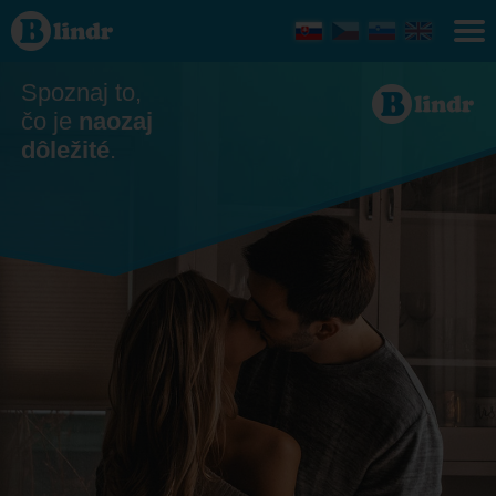
Zoznamka
- On
hľadá ju
Česko
Spoznaj to,
čo je
naozaj
dôležité
.