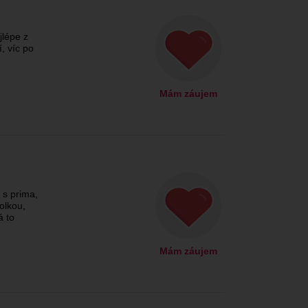
jlépe z
, víc po
Mám záujem
 s prima,
olkou,
á to
Mám záujem