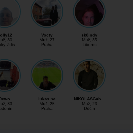
olly12
Vocty
sk8indy
už
, 30
Muž
, 27
Muž
, 35
bky-Zdis…
Praha
Liberec
Dewo
lukas ne
NIKOLASGab…
už
, 33
Muž
, 25
Muž
, 23
odonín
Praha
Děčín