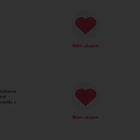
Mám záujem
e nohama
ané
 srandu z
Mám záujem