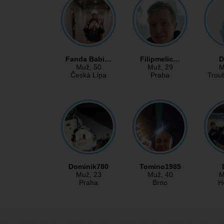
Fanda Babi…
Filipmelic…
D
Muž
, 50
Muž
, 29
M
Česká Lípa
Praha
Trou
Dominik780
Tomino1985
Muž
, 23
Muž
, 40
M
Praha
Brno
H