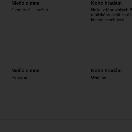
Niečo o mne
Koho hľadám
Jsem to já... možná...
Holku z Moravských B
a blízkého okolí za ú
intimních schůzek.
Niečo o mne
Koho hľadám
Pohodar
Uvidíme