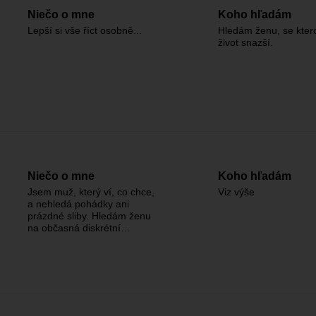
Niečo o mne
Koho hľadám
Lepší si vše říct osobně...
Hledám ženu, se kter
život snazší.
Niečo o mne
Koho hľadám
Jsem muž, který ví, co chce,
Viz výše
a nehledá pohádky ani
prázdné sliby. Hledám ženu
na občasná diskrétní…