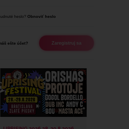
udnuté heslo?
Obnoviť heslo
Zaregistruj sa
áš ešte účet?