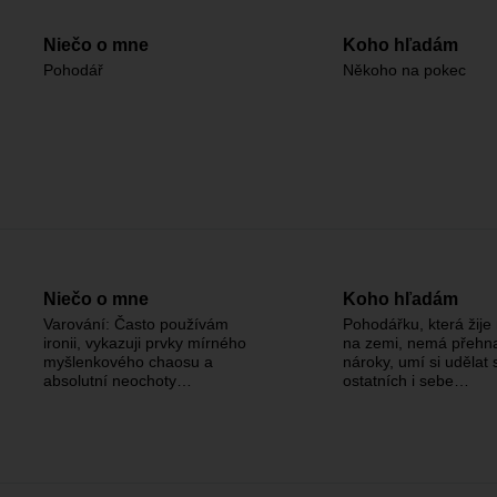
Niečo o mne
Koho hľadám
Pohodář
Někoho na pokec
Niečo o mne
Koho hľadám
Varování: Často používám
Pohodářku, která žij
ironii, vykazuji prvky mírného
na zemi, nemá přehn
myšlenkového chaosu a
nároky, umí si udělat
absolutní neochoty…
ostatních i sebe…