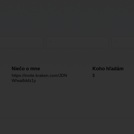
Niečo o mne
Koho hľadám
https://invite.kraken.com/JDN
$
W/wa8ddz1y