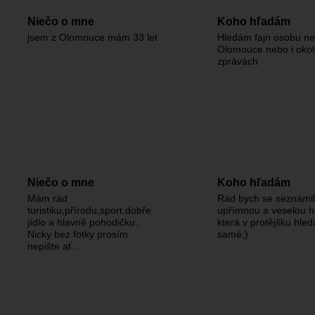
Niečo o mne
Koho hľadám
jsem z Olomouce mám 33 let
Hledám fajn osobu ne
Olomouce nebo i okolí
zprávách
Niečo o mne
Koho hľadám
Mám rád
Rád bych se seznámil
turistiku,přírodu,sport,dobře
upřímnou a veselou h
jídlo a hlavně pohodičku..
která v protějšku hled
Nicky bez fotky prosím
samé;)
nepište ať…